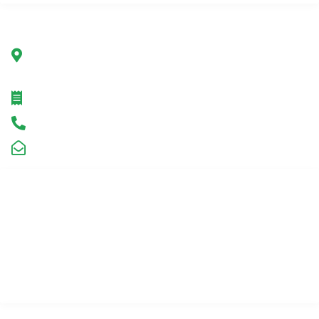
Unternehmen
Grüner Hanf Polen Sp. z o.o.
ul. Marszałkowska 78/80
00-517 Warschau, Polen
STEUERNUMMER: 7692232367
Hotline +491749075038
kontakt@liposomalherb.com
Informationen
Zusammenarbeit
Kundenpanel
Partner-Panel
Laden
Kontakt